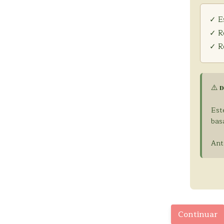
✓ E
✓ R
✓ R
⚠️ 
Est
bas
Ant
Continuar